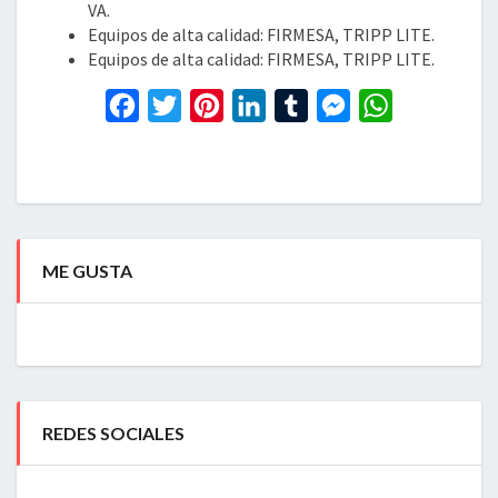
VA.
Equipos de alta calidad: FIRMESA, TRIPP LITE.
Equipos de alta calidad: FIRMESA, TRIPP LITE.
F
T
P
L
T
M
W
a
w
i
i
u
e
h
c
i
n
n
m
s
a
e
t
t
k
b
s
t
b
t
e
e
l
e
s
ME GUSTA
o
e
r
d
r
n
A
o
r
e
I
g
p
k
s
n
e
p
t
r
REDES SOCIALES